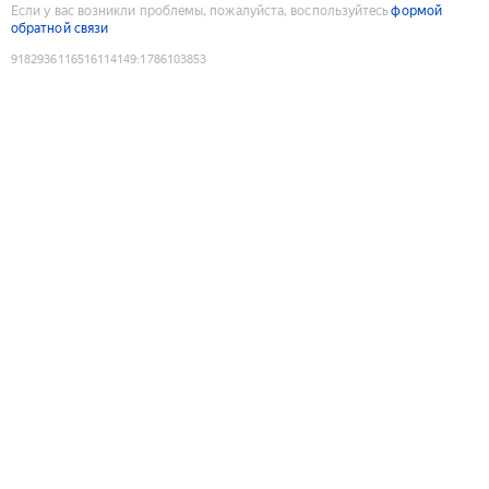
Если у вас возникли проблемы, пожалуйста, воспользуйтесь
формой
обратной связи
9182936116516114149
:
1786103853