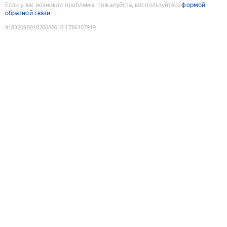
Если у вас возникли проблемы, пожалуйста, воспользуйтесь
формой
обратной связи
9183209001826042610
:
1786107919