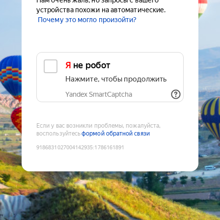
Нам очень жаль, но запросы с вашего
устройства похожи на автоматические.
Почему это могло произойти?
Я не робот
Нажмите, чтобы продолжить
Yandex SmartCaptcha
Если у вас возникли проблемы, пожалуйста,
воспользуйтесь
формой обратной связи
9186831027004142935
:
1786161891