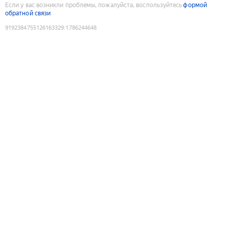
Если у вас возникли проблемы, пожалуйста, воспользуйтесь
формой
обратной связи
9192384755126163329
:
1786244648