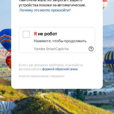
Нам очень жаль, но запросы с вашего
устройства похожи на автоматические.
Почему это могло произойти?
Я не робот
Нажмите, чтобы продолжить
Yandex SmartCaptcha
Если у вас возникли проблемы, пожалуйста,
воспользуйтесь
формой обратной связи
9193720158035434839
:
1786264547