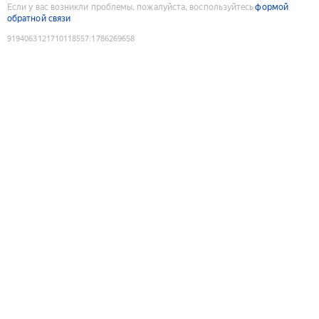
Если у вас возникли проблемы, пожалуйста, воспользуйтесь
формой
обратной связи
9194063121710118557
:
1786269658