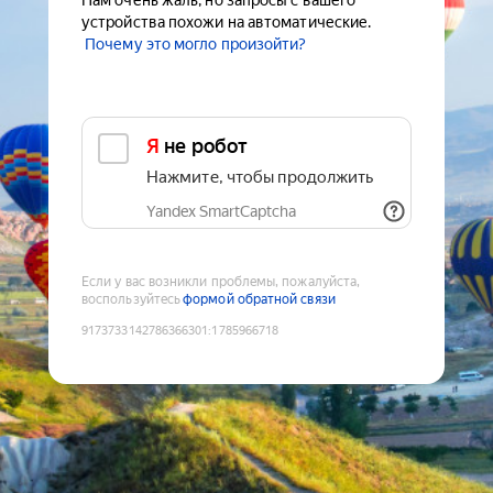
Нам очень жаль, но запросы с вашего
устройства похожи на автоматические.
Почему это могло произойти?
Я не робот
Нажмите, чтобы продолжить
Yandex SmartCaptcha
Если у вас возникли проблемы, пожалуйста,
воспользуйтесь
формой обратной связи
9173733142786366301
:
1785966718