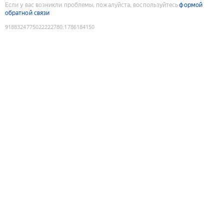
Если у вас возникли проблемы, пожалуйста, воспользуйтесь
формой
обратной связи
9188324775022222780
:
1786184150