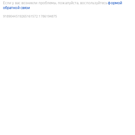
Если у вас возникли проблемы, пожалуйста, воспользуйтесь
формой
обратной связи
9189044519265161572
:
1786194875