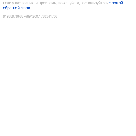
Если у вас возникли проблемы, пожалуйста, воспользуйтесь
формой
обратной связи
9198897968676891200
:
1786341703