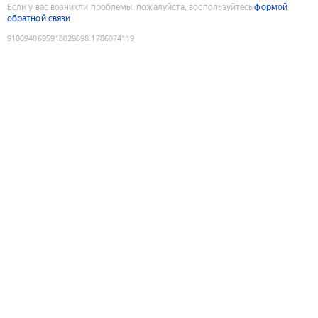
Если у вас возникли проблемы, пожалуйста, воспользуйтесь
формой
обратной связи
9180940695918029698
:
1786074119