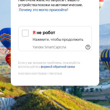
Нам очень жаль, но запросы с вашего
устройства похожи на автоматические.
Почему это могло произойти?
Я не робот
Нажмите, чтобы продолжить
Yandex SmartCaptcha
Если у вас возникли проблемы, пожалуйста,
воспользуйтесь
формой обратной связи
9183189314301792808
:
1786107626