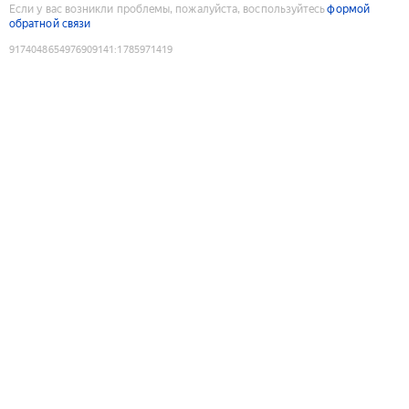
Если у вас возникли проблемы, пожалуйста, воспользуйтесь
формой
обратной связи
9174048654976909141
:
1785971419