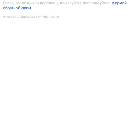
Если у вас возникли проблемы, пожалуйста, воспользуйтесь
формой
обратной связи
9184343724803681433
:
1786124828