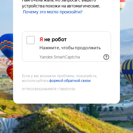
Нам очень жаль, но запросы с вашего
устройства похожи на автоматические.
Почему это могло произойти?
Я не робот
Нажмите, чтобы продолжить
Yandex SmartCaptcha
Если у вас возникли проблемы, пожалуйста,
воспользуйтесь
формой обратной связи
9179533893204649979
:
1786053156