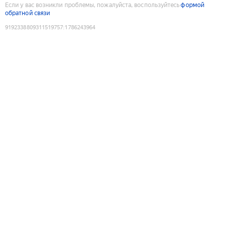
Если у вас возникли проблемы, пожалуйста, воспользуйтесь
формой
обратной связи
9192338809311519757
:
1786243964