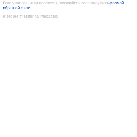
Если у вас возникли проблемы, пожалуйста, воспользуйтесь
формой
обратной связи
9191019417436356142
:
1786224303