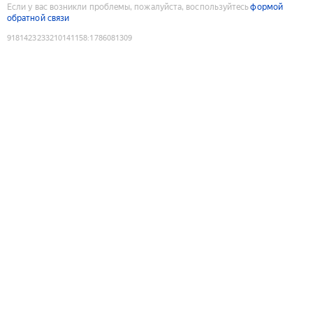
Если у вас возникли проблемы, пожалуйста, воспользуйтесь
формой
обратной связи
9181423233210141158
:
1786081309