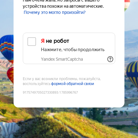
Нам очень жаль, но запросы с вашего
устройства похожи на автоматические.
Почему это могло произойти?
Я не робот
Нажмите, чтобы продолжить
Yandex SmartCaptcha
Если у вас возникли проблемы, пожалуйста,
воспользуйтесь
формой обратной связи
9175749705027330893
:
1785996767