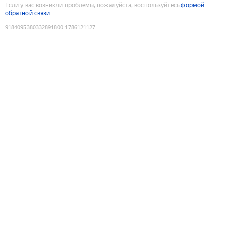
Если у вас возникли проблемы, пожалуйста, воспользуйтесь
формой
обратной связи
9184095380332891800
:
1786121127