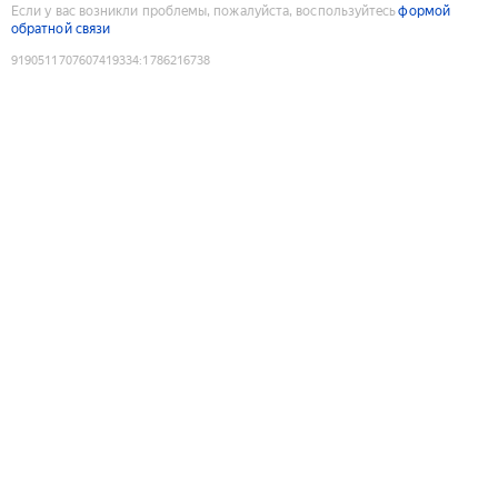
Если у вас возникли проблемы, пожалуйста, воспользуйтесь
формой
обратной связи
9190511707607419334
:
1786216738