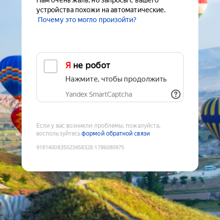
Нам очень жаль, но запросы с вашего
устройства похожи на автоматические.
Почему это могло произойти?
Я не робот
Нажмите, чтобы продолжить
Yandex SmartCaptcha
Если у вас возникли проблемы, пожалуйста,
воспользуйтесь
формой обратной связи
9181400835023458328
:
1786080975