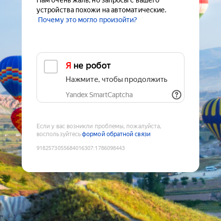
Нам очень жаль, но запросы с вашего
устройства похожи на автоматические.
Почему это могло произойти?
Я не робот
Нажмите, чтобы продолжить
Yandex SmartCaptcha
Если у вас возникли проблемы, пожалуйста,
воспользуйтесь
формой обратной связи
9182573055684016307
:
1786098443