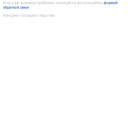
Если у вас возникли проблемы, пожалуйста, воспользуйтесь
формой
обратной связи
9191529611703160260
:
1786231906