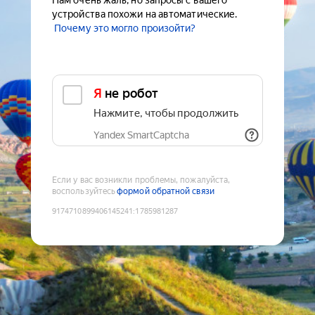
Нам очень жаль, но запросы с вашего
устройства похожи на автоматические.
Почему это могло произойти?
Я не робот
Нажмите, чтобы продолжить
Yandex SmartCaptcha
Если у вас возникли проблемы, пожалуйста,
воспользуйтесь
формой обратной связи
9174710899406145241
:
1785981287