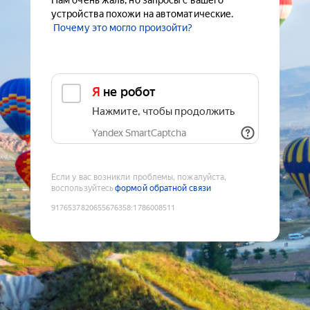
Нам очень жаль, но запросы с вашего
устройства похожи на автоматические.
Почему это могло произойти?
Я не робот
Нажмите, чтобы продолжить
Yandex SmartCaptcha
Если у вас возникли проблемы, пожалуйста,
воспользуйтесь
формой обратной связи
9176537820655676358
:
1786008511