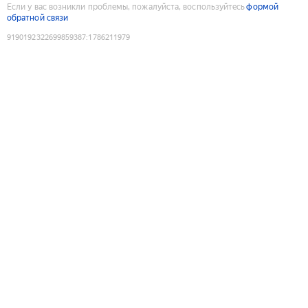
Если у вас возникли проблемы, пожалуйста, воспользуйтесь
формой
обратной связи
9190192322699859387
:
1786211979