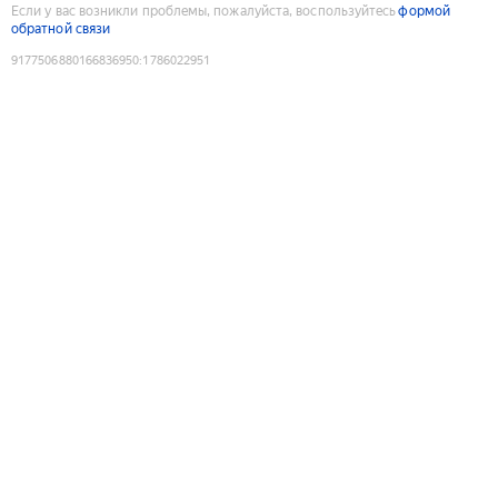
Если у вас возникли проблемы, пожалуйста, воспользуйтесь
формой
обратной связи
9177506880166836950
:
1786022951