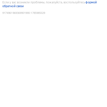
Если у вас возникли проблемы, пожалуйста, воспользуйтесь
формой
обратной связи
9174961969369901990
:
1785985029