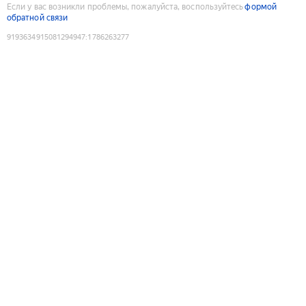
Если у вас возникли проблемы, пожалуйста, воспользуйтесь
формой
обратной связи
9193634915081294947
:
1786263277