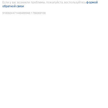
Если у вас возникли проблемы, пожалуйста, воспользуйтесь
формой
обратной связи
9180604471448488948
:
1786069108