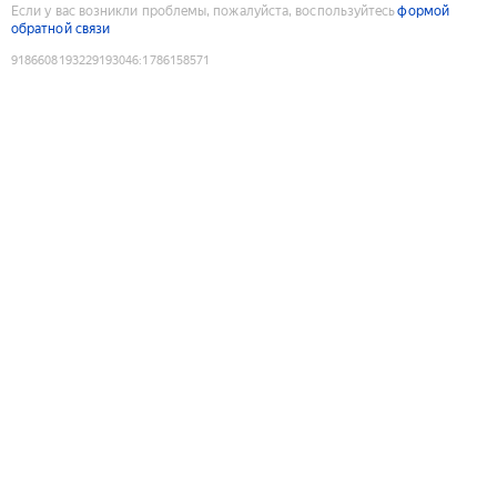
Если у вас возникли проблемы, пожалуйста, воспользуйтесь
формой
обратной связи
9186608193229193046
:
1786158571