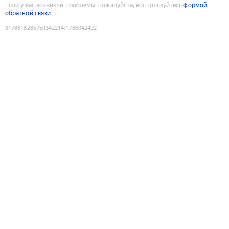
Если у вас возникли проблемы, пожалуйста, воспользуйтесь
формой
обратной связи
9178818285750342214
:
1786042492