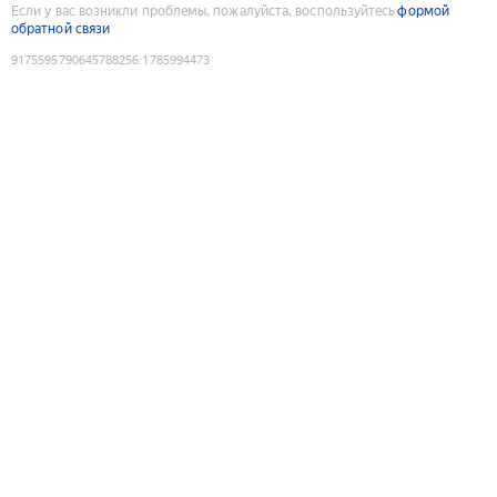
Если у вас возникли проблемы, пожалуйста, воспользуйтесь
формой
обратной связи
9175595790645788256
:
1785994473