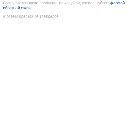
Если у вас возникли проблемы, пожалуйста, воспользуйтесь
формой
обратной связи
9197864043280102105
:
1786326296