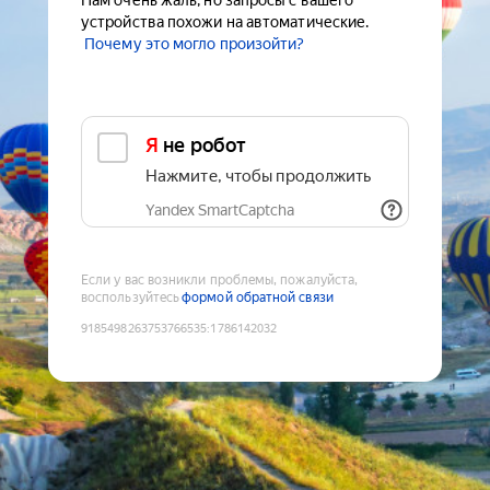
Нам очень жаль, но запросы с вашего
устройства похожи на автоматические.
Почему это могло произойти?
Я не робот
Нажмите, чтобы продолжить
Yandex SmartCaptcha
Если у вас возникли проблемы, пожалуйста,
воспользуйтесь
формой обратной связи
9185498263753766535
:
1786142032