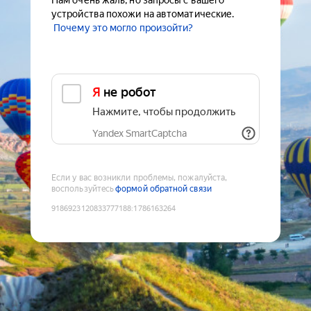
Нам очень жаль, но запросы с вашего
устройства похожи на автоматические.
Почему это могло произойти?
Я не робот
Нажмите, чтобы продолжить
Yandex SmartCaptcha
Если у вас возникли проблемы, пожалуйста,
воспользуйтесь
формой обратной связи
9186923120833777188
:
1786163264