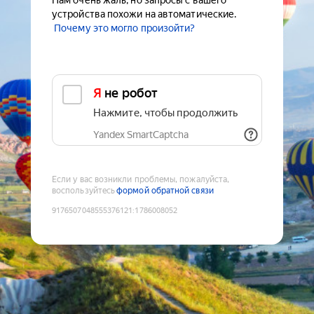
Нам очень жаль, но запросы с вашего
устройства похожи на автоматические.
Почему это могло произойти?
Я не робот
Нажмите, чтобы продолжить
Yandex SmartCaptcha
Если у вас возникли проблемы, пожалуйста,
воспользуйтесь
формой обратной связи
9176507048555376121
:
1786008052