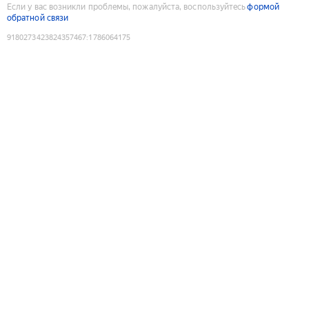
Если у вас возникли проблемы, пожалуйста, воспользуйтесь
формой
обратной связи
9180273423824357467
:
1786064175