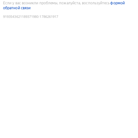
Если у вас возникли проблемы, пожалуйста, воспользуйтесь
формой
обратной связи
9193543621189371980
:
1786261917