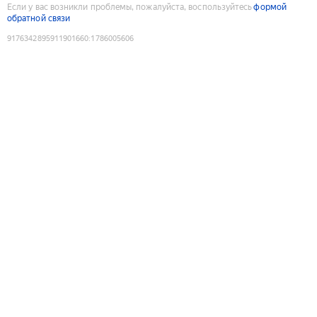
Если у вас возникли проблемы, пожалуйста, воспользуйтесь
формой
обратной связи
9176342895911901660
:
1786005606