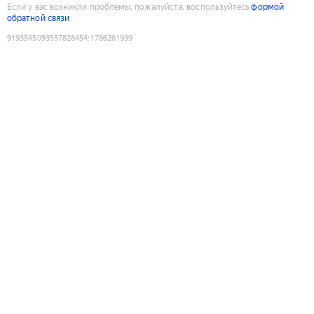
Если у вас возникли проблемы, пожалуйста, воспользуйтесь
формой
обратной связи
9193545093557828454
:
1786261939