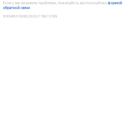
Если у вас возникли проблемы, пожалуйста, воспользуйтесь
формой
обратной связи
9183495574595225233
:
1786112189