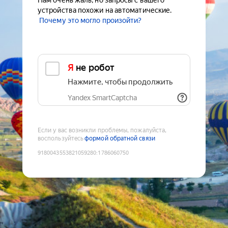
Нам очень жаль, но запросы с вашего
устройства похожи на автоматические.
Почему это могло произойти?
Я не робот
Нажмите, чтобы продолжить
Yandex SmartCaptcha
Если у вас возникли проблемы, пожалуйста,
воспользуйтесь
формой обратной связи
9180043553821059280
:
1786060750