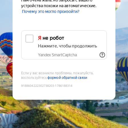
Нам очень жаль, но запросы с вашего
устройства похожи на автоматические.
Почему это могло произойти?
Я не робот
Нажмите, чтобы продолжить
Yandex SmartCaptcha
Если у вас возникли проблемы, пожалуйста,
воспользуйтесь
формой обратной связи
9188604222302738203
:
1786188314