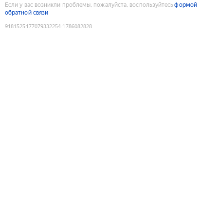
Если у вас возникли проблемы, пожалуйста, воспользуйтесь
формой
обратной связи
9181525177079332254
:
1786082828