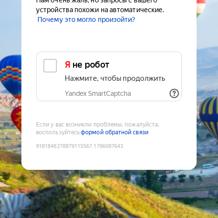
Нам очень жаль, но запросы с вашего
устройства похожи на автоматические.
Почему это могло произойти?
Я не робот
Нажмите, чтобы продолжить
Yandex SmartCaptcha
Если у вас возникли проблемы, пожалуйста,
воспользуйтесь
формой обратной связи
9181848278879115567
:
1786087643