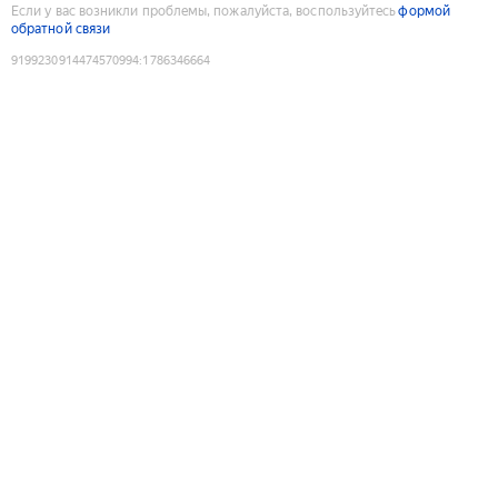
Если у вас возникли проблемы, пожалуйста, воспользуйтесь
формой
обратной связи
9199230914474570994
:
1786346664