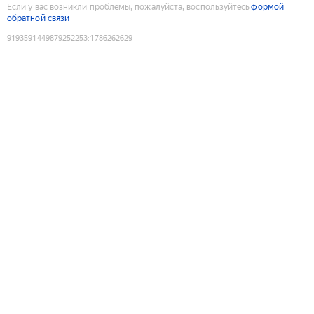
Если у вас возникли проблемы, пожалуйста, воспользуйтесь
формой
обратной связи
9193591449879252253
:
1786262629