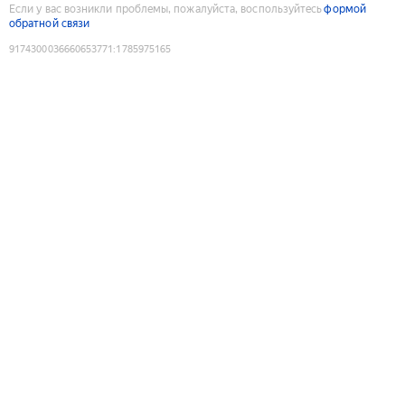
Если у вас возникли проблемы, пожалуйста, воспользуйтесь
формой
обратной связи
9174300036660653771
:
1785975165